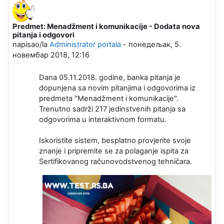
Predmet: Menadžment i komunikacije - Dodata nova
Broj odgovora: 0
pitanja i odgovori
napisao/la
Administrator portala
-
понедељак, 5.
новембар 2018, 12:16
Dana 05.11.2018. godine, banka pitanja je
dopunjena sa novim pitanjima i odgovorima iz
predmeta "Menadžment i komunikacije".
Trenutno sadrži 217 jedinstvenih pitanja sa
odgovorima u interaktivnom formatu.
Iskoristite sistem, besplatno provjerite svoje
znanje i pripremite se za polaganje ispita za
Sertifikovanog računovodstvenog tehničara.