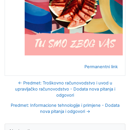
Permanentni link
← Predmet: Troškovno računovodstvo i uvod u
upravljačko računovodstvo - Dodata nova pitanja i
odgovori
Predmet: Informacione tehnologije i primjene - Dodata
nova pitanja i odgovori →
Blokovi
Preskoči Navigacija