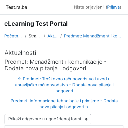
Idi na glavni sadržaj
Test.rs.ba
Niste prijavljeni. (
Prijava
)
eLearning Test Portal
Početna stranica
Stranice sajta
Aktuelnosti
Predmet: Menadžment i komunikacije - Dodata nova p...
Aktuelnosti
Predmet: Menadžment i komunikacije -
Dodata nova pitanja i odgovori
← Predmet: Troškovno računovodstvo i uvod u
upravljačko računovodstvo - Dodata nova pitanja i
odgovori
Predmet: Informacione tehnologije i primjene - Dodata
nova pitanja i odgovori →
Način prikazivanja