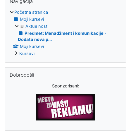
Navigacija
Početna stranica
Moji kursevi
Aktuelnosti
Predmet: Menadžment i komunikacije -
Dodata nova p...
Moji kursevi
Kursevi
Preskoči Dobrodošli
Dobrodošli
Sponzorisani: