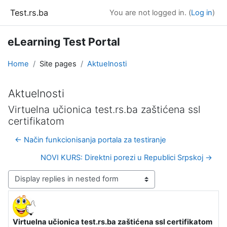
Skip to main content
Test.rs.ba
You are not logged in. (
Log in
)
eLearning Test Portal
Home
Site pages
Aktuelnosti
Aktuelnosti
Virtuelna učionica test.rs.ba zaštićena ssl
certifikatom
← Način funkcionisanja portala za testiranje
NOVI KURS: Direktni porezi u Republici Srpskoj →
Display mode
Virtuelna učionica test.rs.ba zaštićena ssl certifikatom
Number of replies: 0