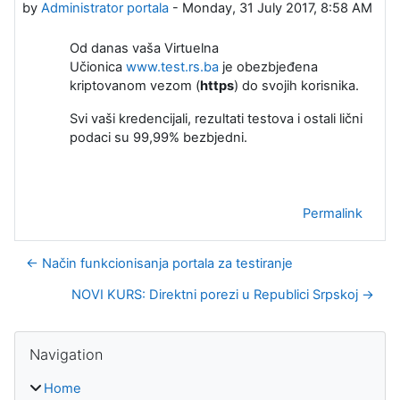
by
Administrator portala
-
Monday, 31 July 2017, 8:58 AM
Od danas vaša Virtuelna
Učionica
www.test.rs.ba
je obezbjeđena
kriptovanom vezom (
https
) do svojih korisnika.
Svi vaši kredencijali, rezultati testova i ostali lični
podaci su 99,99% bezbjedni.
Permalink
← Način funkcionisanja portala za testiranje
NOVI KURS: Direktni porezi u Republici Srpskoj →
Blocks
Skip Navigation
Navigation
Home