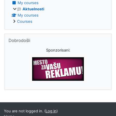
My courses
Aktuelnosti
My courses
Courses
Skip Dobrodošli
Dobrodošli
Sponzorisani:
Supplementary blocks
You are not logged in. (
Log in
)