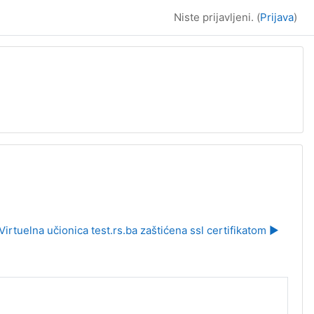
Niste prijavljeni. (
Prijava
)
Virtuelna učionica test.rs.ba zaštićena ssl certifikatom ▶︎