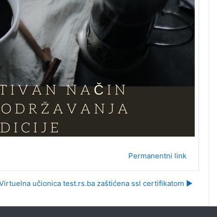
Permanentni link
Virtuelna učionica test.rs.ba zaštićena ssl certifikatom ▶︎