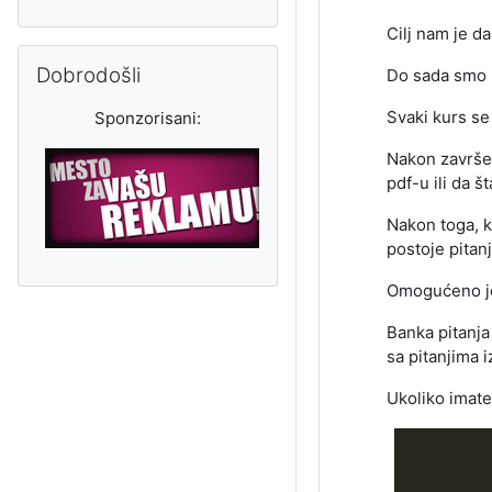
Cilj nam je d
Preskoči Dobrodošli
Dobrodošli
Do sada smo u
Svaki kurs se
Sponzorisani:
Nakon završen
pdf-u ili da š
Nakon toga, ko
postoje pitan
Omogućeno je 
Banka pitanja
sa pitanjima i
Ukoliko imate 