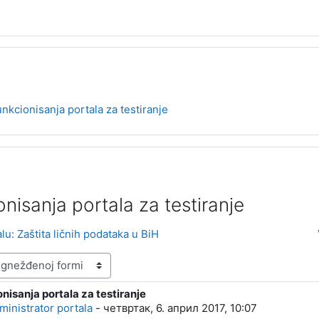
unkcionisanja portala za testiranje
nisanja portala za testiranje
lu: Zaštita ličnih podataka u BiH
nisanja portala za testiranje
: 0
ministrator portala
-
четвртак, 6. април 2017, 10:07