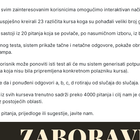
a svim zainteresovanim korisnicima omogućimo interaktivan način s
spješno kreirali 23 različita kursa koga su pohađali veliki broj g
 sastoji iz 20 pitanja koja se povlače, po nasumičnom izboru, iz 
og testa, sistem prikaže tačne i netačne odgovore, pokaže obr
tampa.
risnik može ponoviti isti test ali će mu sistem generisati potpun
ja koja nisu bila pripremljena konkretnom polazniku kursa).
da i ponuđeni odgovori a, b, c, d rotiraju od slučaja do slučaja.
 iz svih kurseva trenutno sadrži preko 4000 pitanja i cilj nam je 
z postojećih oblasti.
pitanja, prijedloge ili sugestije, javite nam.