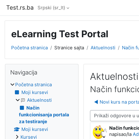
Idi na glavni sadržaj
Test.rs.ba
Srpski ‎(sr_lt)‎
eLearning Test Portal
Početna stranica
Stranice sajta
Aktuelnosti
Način f
Blokovi
Preskoči Navigacija
Navigacija
Aktuelnosti
Početna stranica
Način funkcio
Moji kursevi
Aktuelnosti
◀︎ Novi kurs na porta
Način
funkcionisanja portala
Način prikazivanja
za testiranje
Način funkcio
Broj odgovora
Moji kursevi
napisao/la
Ad
Kursevi