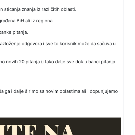
ticanja znanja iz različitih oblasti.
rađana BiH ali iz regiona.
banke pitanja.
azloženje odgovora i sve to korisnik može da sačuva u
o novih 20 pitanja (i tako dalje sve dok u banci pitanja
da ga i dalje širimo sa novim oblastima ali i dopunjujemo