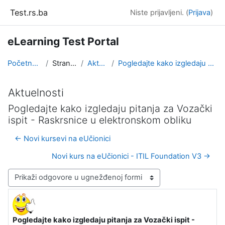
Idi na glavni sadržaj
Test.rs.ba
Niste prijavljeni. (
Prijava
)
eLearning Test Portal
Početna stranica
Stranice sajta
Aktuelnosti
Pogledajte kako izgledaju pitanja za Vozački ispit...
Aktuelnosti
Pogledajte kako izgledaju pitanja za Vozački
ispit - Raskrsnice u elektronskom obliku
← Novi kursevi na eUčionici
Novi kurs na eUčionici - ITIL Foundation V3 →
Način prikazivanja
Pogledajte kako izgledaju pitanja za Vozački ispit -
Broj odgovora: 0