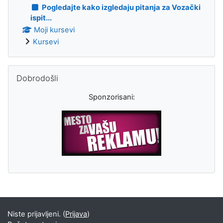
Pogledajte kako izgledaju pitanja za Vozački
ispit...
Moji kursevi
Kursevi
Preskoči Dobrodošli
Dobrodošli
Sponzorisani:
Dodatni blokovi
Niste prijavljeni. (
Prijava
)