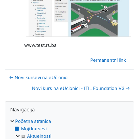
www.test.rs.ba
Permanentni link
← Novi kursevi na eUčionici
Novi kurs na eUčionici - ITIL Foundation V3 →
Blokovi
Preskoči Navigacija
Navigacija
Početna stranica
Moji kursevi
Aktuelnosti