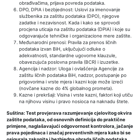
obrađivačima, prijava povreda podataka.
DPO, DPIA i bezbjednost: Uslovi za imenovanje
službenika za zaštitu podataka (DPO), njegove
zadatke i nezavisnost. Kada i kako se sprovodi
procjena uticaja na zaštitu podataka (DPIA) i koje su
odgovarajuće tehničke i organizacione mere zaštite.
Međunarodni prenosi: Pravila za prenos ličnih
podataka izvan BiH, uključujući odluke o
adekvatnosti, standardne ugovorne klauzule,
obavezujuća poslovna pravila (BCR) i izuzetke.
Agencija i nadzor: Uloga i ovlašćenja Agencije za
zaštitu ličnih podataka BiH, nadzor, postupanje po
prigovorima i vrste mjera i kazni koje može izreći
(novčane kazne do 4% globalnog prometa).
Kazne i prekršaji: Visina i vrste kazni, faktori koji utiču
na njihovu visinu i pravo nosioca na naknadu štete.
Suština: Test provjerava razumjevanje cjelovitog okvira
zaštite podataka, od osnovnih definicija do praktične
primjene, naglašavajući odgovornost kontrolora, jačanje
prava pojedinaca i značaj preventivnih mjera kako bi se
osigurala zakonita i bezbjedna obrada ličnih podataka.