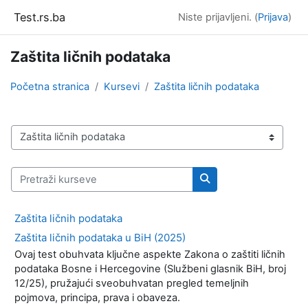
Idi na glavni sadržaj
Test.rs.ba
Niste prijavljeni. (
Prijava
)
Zaštita ličnih podataka
Početna stranica
Kursevi
Zaštita ličnih podataka
Kategorije kurseva
Pretraži kurseve
Pretraži kurseve
Zaštita ličnih podataka
Zaštita ličnih podataka u BiH (2025)
Ovaj test obuhvata ključne aspekte Zakona o zaštiti ličnih
podataka Bosne i Hercegovine (Službeni glasnik BiH, broj
12/25), pružajući sveobuhvatan pregled temeljnih
pojmova, principa, prava i obaveza.