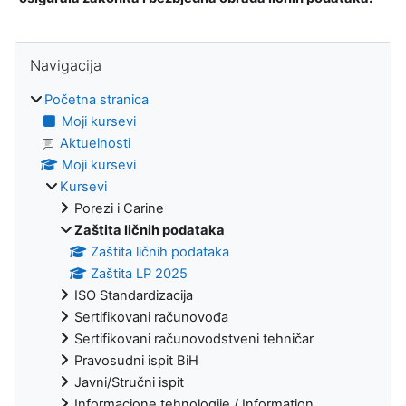
Blokovi
Preskoči Navigacija
Navigacija
Početna stranica
Moji kursevi
Aktuelnosti
Moji kursevi
Kursevi
Porezi i Carine
Zaštita ličnih podataka
Zaštita ličnih podataka
Zaštita LP 2025
ISO Standardizacija
Sertifikovani računovođa
Sertifikovani računovodstveni tehničar
Pravosudni ispit BiH
Javni/Stručni ispit
Informacione tehnologije / Information