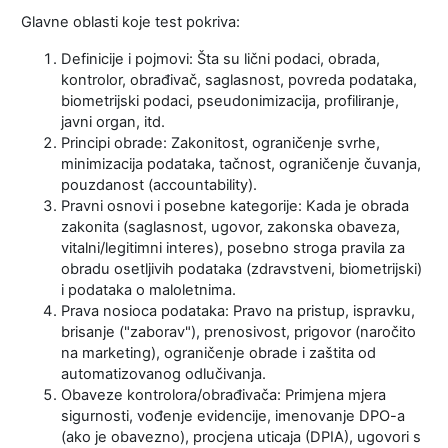
Glavne oblasti koje test pokriva:
Definicije i pojmovi: Šta su lični podaci, obrada,
kontrolor, obrađivač, saglasnost, povreda podataka,
biometrijski podaci, pseudonimizacija, profiliranje,
javni organ, itd.
Principi obrade: Zakonitost, ograničenje svrhe,
minimizacija podataka, tačnost, ograničenje čuvanja,
pouzdanost (accountability).
Pravni osnovi i posebne kategorije: Kada je obrada
zakonita (saglasnost, ugovor, zakonska obaveza,
vitalni/legitimni interes), posebno stroga pravila za
obradu osetljivih podataka (zdravstveni, biometrijski)
i podataka o maloletnima.
Prava nosioca podataka: Pravo na pristup, ispravku,
brisanje ("zaborav"), prenosivost, prigovor (naročito
na marketing), ograničenje obrade i zaštita od
automatizovanog odlučivanja.
Obaveze kontrolora/obrađivača: Primjena mjera
sigurnosti, vođenje evidencije, imenovanje DPO-a
(ako je obavezno), procjena uticaja (DPIA), ugovori s