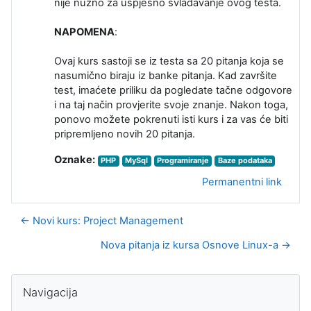
nije nužno za uspješno svladavanje ovog testa.
NAPOMENA
:
Ovaj kurs sastoji se iz testa sa 20 pitanja koja se
nasumično biraju iz banke pitanja. Kad završite
test, imaćete priliku da pogledate tačne odgovore
i na taj način provjerite svoje znanje. Nakon toga,
ponovo možete pokrenuti isti kurs i za vas će biti
pripremljeno novih 20 pitanja.
Oznake:
PHP
MySql
Programiranje
Baze podataka
Permanentni link
← Novi kurs: Project Management
Nova pitanja iz kursa Osnove Linux-a →
Blokovi
Preskoči Navigacija
Navigacija