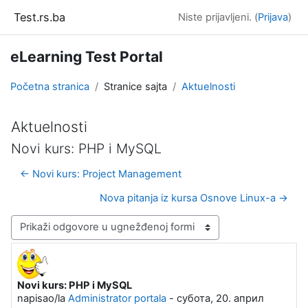
Idi na glavni sadržaj
Test.rs.ba
Niste prijavljeni. (
Prijava
)
eLearning Test Portal
Početna stranica
Stranice sajta
Aktuelnosti
Aktuelnosti
Novi kurs: PHP i MySQL
← Novi kurs: Project Management
Nova pitanja iz kursa Osnove Linux-a →
Način prikazivanja
Novi kurs: PHP i MySQL
Broj odgovora: 0
napisao/la
Administrator portala
-
субота, 20. април