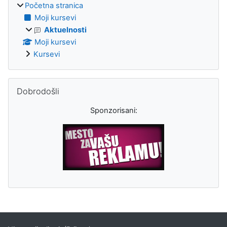
Početna stranica
Moji kursevi
Aktuelnosti
Moji kursevi
Kursevi
Preskoči Dobrodošli
Dobrodošli
Sponzorisani:
Dodatni blokovi